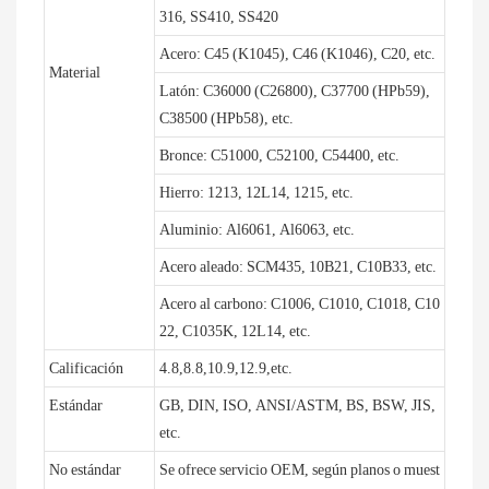
316, SS410, SS420
Acero: C45 (K1045), C46 (K1046), C20, etc.
Material
Latón: C36000 (C26800), C37700 (HPb59),
C38500 (HPb58), etc.
Bronce: C51000, C52100, C54400, etc.
Hierro: 1213, 12L14, 1215, etc.
Aluminio: Al6061, Al6063, etc.
Acero aleado: SCM435, 10B21, C10B33, etc.
Acero al carbono: C1006, C1010, C1018, C10
22, C1035K, 12L14, etc.
Calificación
4.8,8.8,10.9,12.9,etc.
Estándar
GB, DIN, ISO, ANSI/ASTM, BS, BSW, JIS,
etc.
No estándar
Se ofrece servicio OEM, según planos o muest