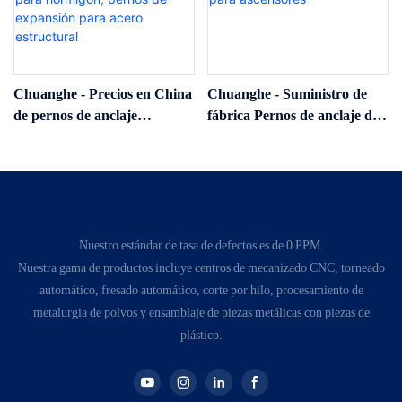
Chuanghe - Precios en China
Chuanghe - Suministro de
de pernos de anclaje
fábrica Pernos de anclaje de
hexagonales de 5/16, pernos
expansión de manguito de
de anclaje de cuña cincados
acero al carbono M12 M14
amarillos, pernos de anclaje
M16 Pernos de expansión
para hormigón, pernos de
para ascensores
expansión para acero
estructural
Nuestro estándar de tasa de defectos es de 0 PPM.
Nuestra gama de productos incluye centros de mecanizado CNC, torneado
automático, fresado automático, corte por hilo, procesamiento de
metalurgia de polvos y ensamblaje de piezas metálicas con piezas de
plástico.