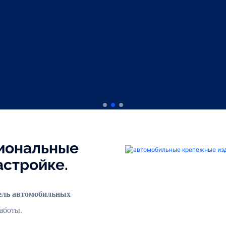
иональные
астройке.
тель автомобильных
аботы.