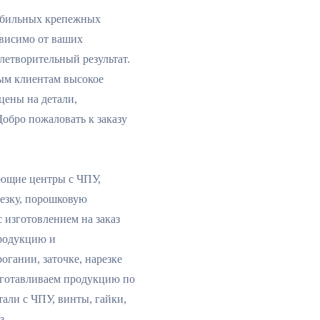
мобильных крепежных
зависимо от ваших
етворительный результат.
ым клиентам высокое
цены на детали,
Добро пожаловать к заказу
ающие центры с ЧПУ,
резку, порошковую
 изготовлением на заказ
родукцию и
огании, заточке, нарезке
зготавливаем продукцию по
али с ЧПУ, винты, гайки,
з.