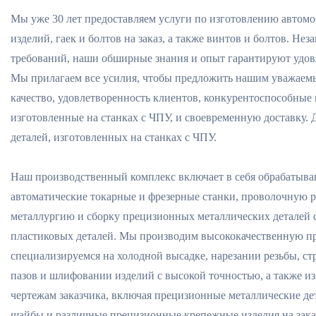
Мы уже 30 лет предоставляем услуги по изготовлению авто
изделий, гаек и болтов на заказ, а также винтов и болтов. Не
требований, наши обширные знания и опыт гарантируют удовл
Мы прилагаем все усилия, чтобы предложить нашим уважаем
качество, удовлетворенность клиентов, конкурентоспособные 
изготовленные на станках с ЧПУ, и своевременную доставку. 
деталей, изготовленных на станках с ЧПУ.
Наш производственный комплекс включает в себя обрабатыв
автоматические токарные и фрезерные станки, проволочную 
металлургию и сборку прецизионных металлических деталей с
пластиковых деталей. Мы производим высококачественную п
специализируемся на холодной высадке, нарезании резьбы, стр
пазов и шлифовании изделий с высокой точностью, а также и
чертежам заказчика, включая прецизионные металлические дет
шайбы и различные прецизионные крепежные изделия на зака