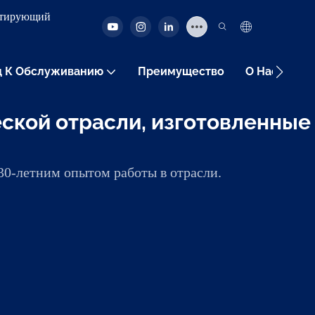
антирующий
д К Обслуживанию
Преимущество
О Нас
Де
кой отрасли, изготовленные
0-летним опытом работы в отрасли.