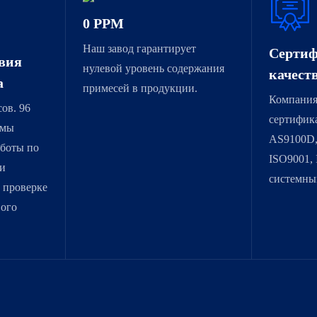
0 PPM
Наш завод гарантирует
Серти
вия
нулевой уровень содержания
качест
а
примесей в продукции.
Компания
сов. 96
сертифик
 мы
AS9100D,
боты по
ISO9001,
и
системны
о проверке
вого