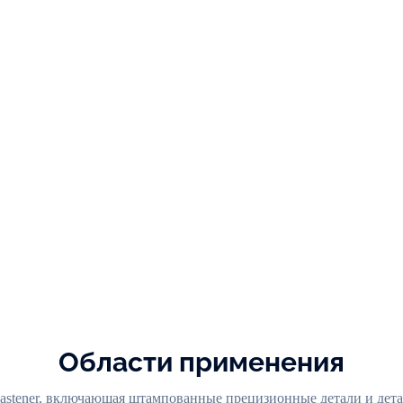
Фрезерование на станках с ЧПУ
Области применения
stener, включающая штампованные прецизионные детали и детал