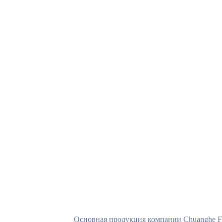
Токарная обработка на станках с ЧПУ
Основная продукция компании Chuanghe Fa