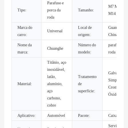
Parafuso e
M7 M8 M1
Tipo:
porca da
Tamanho:
M14
roda
Marca do
Local de
Guangdong,
Universal
carro:
origem:
China
Nome da
Número do
parafusos de
Chuanghe
marca:
modelo:
roda
Titânio, aço
inoxidável,
Galvanizado
latão,
Tratamento
Simples,
Material:
alumínio,
de
Cromado,
aço
superfície:
Óxido Preto
carbono,
cobre
Aplicativo:
Automóvel
Pacote:
Caixa
Serviço