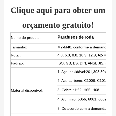
Clique aqui para obter um
orçamento gratuito!
Parafusos de roda
Nome do produto:
Tamanho:
M2-M48, conforme a demanda do c
Nota
:
4.8, 6.8, 8.8, 10.9, 12.9, A2-70, A4-
Padrão:
ISO, GB, BS, DIN, ANSI, JIS, não p
1. Aço inoxidável:
201,303,304,316,
2.
Aço carbono: C1006, C1010, C1
3. Cobre
: ​​H62, H65, H68
Material disponível:
4. Alumínio
: 5056, 6061, 6062, 707
5. De acordo com a demanda do cl