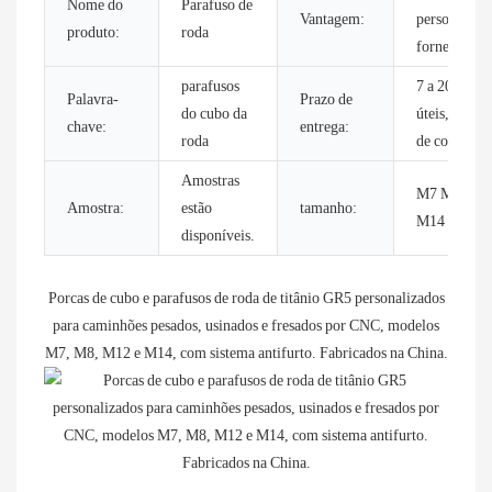
Nome do
Parafuso de
Vantagem:
personaliza
produto:
roda
fornecido
parafusos
7 a 20 dias
Palavra-
Prazo de
do cubo da
úteis, como
chave:
entrega:
roda
de costume.
Amostras
M7 M8 M1
Amostra:
estão
tamanho:
M14
disponíveis.
Porcas de cubo e parafusos de roda de titânio GR5 personalizados
para caminhões pesados, usinados e fresados ​​por CNC, modelos
M7, M8, M12 e M14, com sistema antifurto. Fabricados na China.