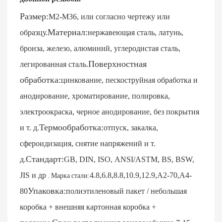
Размер:
M2-M36, или согласно чертежу или
Материал:
образцу.
нержавеющая сталь, латунь,
бронза, железо, алюминий, углеродистая сталь,
Поверхностная
легированная сталь.
обработка:
цинкование, пескоструйная обработка и
анодирование, хроматирование, полировка,
электроокраска, черное анодирование, без покрытия
Термообработка:
и т. д.
отпуск, закалка,
сфероидизация, снятие напряжений и т.
Стандарт:
д.
GB, DIN, ISO, ANSI/ASTM, BS, BSW,
JIS и др
4.8,6.8,8.8,10.9,12.9,A2-70,A4-
. Марка стали:
Упаковка:
80
полиэтиленовый пакет / небольшая
коробка + внешняя картонная коробка +