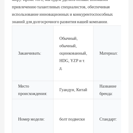
привлечению талантливых специалистов, обеспечивая
использование инновационных и конкурентоспособных
знаний для долгосрочного развития нашей компании.
Н
Обычный,
с
обычный,
с
Заканчивать:
оцинкованный,
Материал:
у
HDG, YZP и т.
с
д.
н
с
Место
Название
Ч
Гуандун, Китай
происхождения:
бренда:
Ч
D
D
Номер модели:
болт подвески
Стандарт:
A
B