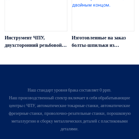
Инструмент ЧПУ,
Изготовленные на заказ
двухсторонний резьбовой
болты-шпильки из
зажим, шпилька, винт с
нержавеющей стали,
двойной резьбой, подвесной
подвесные болты,
болт
высокопрочные винты с
двойным концом.
Наш стандарт уровня брака составляет 0 ppm.
Наш производственный спектр включает в себя обрабатывающие
центры с ЧПУ, автоматические токарные станки, автоматические
фрезерные станки, проволочно-резательные станки, порошковую
металлургию и сборку металлических деталей с пластиковыми
деталями.